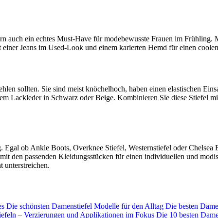
rn auch ein echtes Must-Have für modebewusste Frauen im Frühling. Mi
mit einer Jeans im Used-Look und einem karierten Hemd für einen cool
hlen sollten. Sie sind meist knöchelhoch, haben einen elastischen Einsat
em Lackleder in Schwarz oder Beige. Kombinieren Sie diese Stiefel mit
g. Egal ob Ankle Boots, Overknee Stiefel, Westernstiefel oder Chelsea
e mit den passenden Kleidungsstücken für einen individuellen und modi
 unterstreichen.
es
Die schönsten Damenstiefel Modelle für den Alltag
Die besten Damen
feln – Verzierungen und Applikationen im Fokus
Die 10 besten Damen