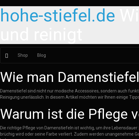
hohe-stiefel.de
Wi
und reinigt
Shop
Blog
Wie man Damenstiefel r
Damenstiefel sind nicht nur modische Accessoires, sondern auch funktio
Reinigung unerlässlich. In diesem Artikel möchten wir Ihnen einige Tipps
Warum ist die Pflege 
Die richtige Pflege von Damenstiefeln ist wichtig, um ihre Lebensdaue
brüchig wird oder seine Farbe verliert. Zudem werden unangenehme Ger