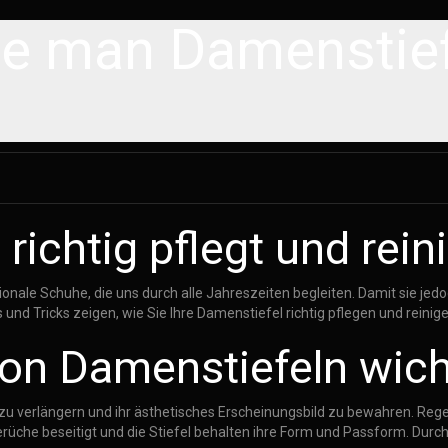
e man Damenstiefe
ichtig pflegt und reini
nale Schuhe, die uns durch alle Jahreszeiten begleiten. Damit sie jedo
 und Tricks zeigen, wie Sie Ihre Damenstiefel richtig pflegen und reinig
von Damenstiefeln wich
r zu verlängern und ihr ästhetisches Erscheinungsbild zu bewahren. Reg
üche beseitigt und die Stiefel behalten ihre Form und Passform. Durch