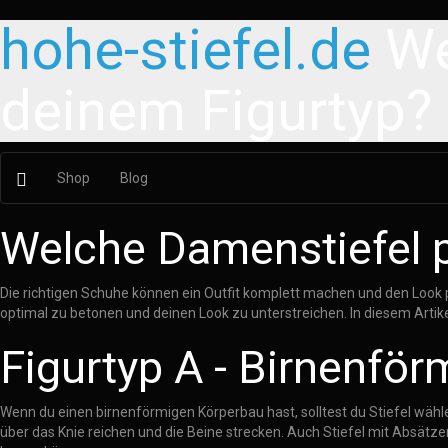
hohe-stiefel.de
We
deinem Figurtyp?
Shop
Blog
Welche Damenstiefel 
Die richtigen Schuhe können ein Outfit komplett machen und den Look pe
optimal zu betonen und deinen Look zu unterstreichen. In diesem Artike
Figurtyp A - Birnenför
Wenn du einen birnenförmigen Körperbau hast, solltest du Stiefel wähle
über das Knie reichen und die Beine strecken. Auch Stiefel mit Absätze