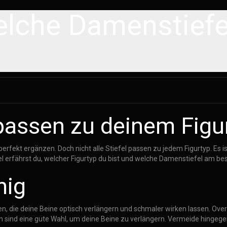
lche Damenstiefe
passen zu deinem Figu
rfekt ergänzen. Doch nicht alle Stiefel passen zu jedem Figurtyp. Es is
l erfährst du, welcher Figurtyp du bist und welche Damenstiefel am bes
mig
n, die deine Beine optisch verlängern und schmaler wirken lassen. Overk
n sind eine gute Wahl, um deine Beine zu verlängern. Vermeide hingegen 