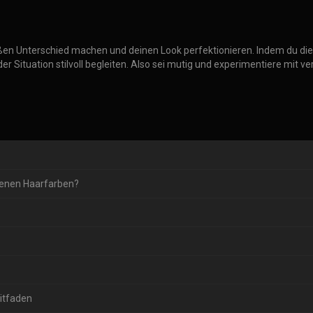
roßen Unterschied machen und deinen Look perfektionieren. Indem du di
jeder Situation stilvoll begleiten. Also sei mutig und experimentiere mit
denen Haarfarben?
itfaden