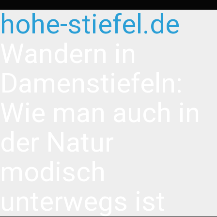
hohe-stiefel.de
Wandern in
Damenstiefeln:
Wie man auch in
der Natur
modisch
unterwegs ist