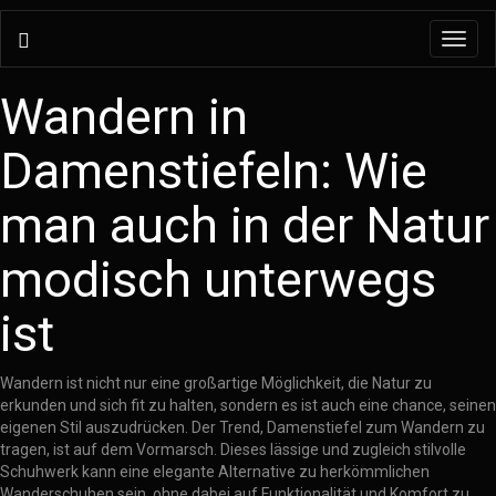
Toggl
navig
Wandern in
Damenstiefeln: Wie
man auch in der Natur
modisch unterwegs
ist
Wandern ist nicht nur eine großartige Möglichkeit, die Natur zu
erkunden und sich fit zu halten, sondern es ist auch eine chance, seinen
eigenen Stil auszudrücken. Der Trend, Damenstiefel zum Wandern zu
tragen, ist auf dem Vormarsch. Dieses lässige und zugleich stilvolle
Schuhwerk kann eine elegante Alternative zu herkömmlichen
Wanderschuhen sein, ohne dabei auf Funktionalität und Komfort zu