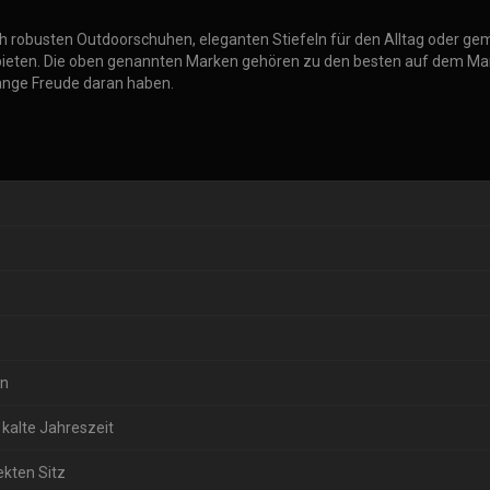
h robusten Outdoorschuhen, eleganten Stiefeln für den Alltag oder gemü
ieten. Die oben genannten Marken gehören zu den besten auf dem Markt 
 lange Freude daran haben.
en
 kalte Jahreszeit
ekten Sitz